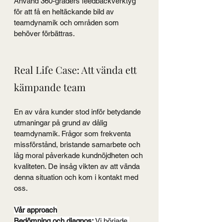
Använd 360-graders feedbackverktyg 
för att få en heltäckande bild av 
teamdynamik och områden som 
behöver förbättras.
Real Life Case: Att vända ett 
kämpande team
En av våra kunder stod inför betydande 
utmaningar på grund av dålig 
teamdynamik. Frågor som frekventa 
missförstånd, bristande samarbete och 
låg moral påverkade kundnöjdheten och 
kvaliteten. De insåg vikten av att vända 
denna situation och kom i kontakt med 
oss.
Vår approach
Bedömning och diagnos: 
Vi började 