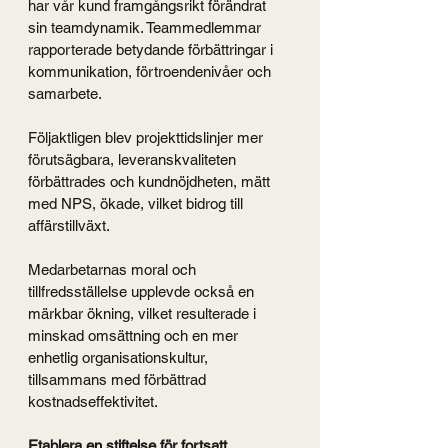
har vår kund framgångsrikt förändrat 
sin teamdynamik. Teammedlemmar 
rapporterade betydande förbättringar i 
kommunikation, förtroendenivåer och 
samarbete.
Följaktligen blev projekttidslinjer mer 
förutsägbara, leveranskvaliteten 
förbättrades och kundnöjdheten, mätt 
med NPS, ökade, vilket bidrog till 
affärstillväxt.
Medarbetarnas moral och 
tillfredsställelse upplevde också en 
märkbar ökning, vilket resulterade i 
minskad omsättning och en mer 
enhetlig organisationskultur, 
tillsammans med förbättrad 
kostnadseffektivitet.
Etablera en stiftelse för fortsatt 