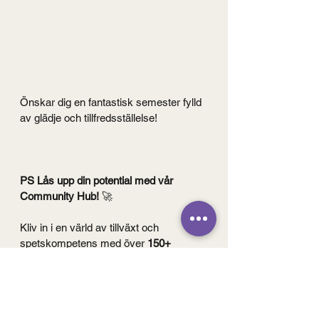
Önskar dig en fantastisk semester fylld 
av glädje och tillfredsställelse!
PS Lås upp din potential med vår 
Community Hub!
 🚀
Kliv in i en värld av tillväxt och 
spetskompetens med över 
150+ 
exklusiva artiklar, videor och audior
som är utformade för att lyfta ditt 
personliga ledarskap, stärka 
ledningsgrupper och öka operativ 