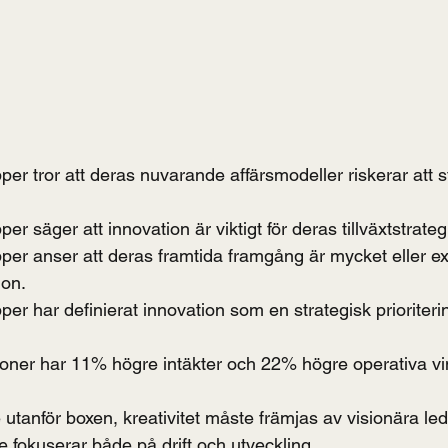
er tror att deras nuvarande affärsmodeller riskerar att 
r säger att innovation är viktigt för deras tillväxtstrateg
er anser att deras framtida framgång är mycket eller ex
ion.
er har definierat innovation som en strategisk prioriteri
ioner har 11% högre intäkter och 22% högre operativa vi
utanför boxen, kreativitet måste främjas av visionära led
 fokuserar både på drift och utveckling.