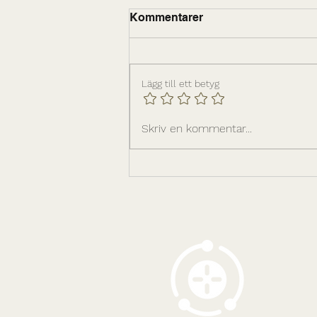
Kommentarer
Lägg till ett betyg
Ledarskapsinfrastrukturen
Skriv en kommentar...
bakom hållbar tillväxt