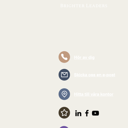
Hör av dig
Skicka oss en e-post
Hitta till våra kontor