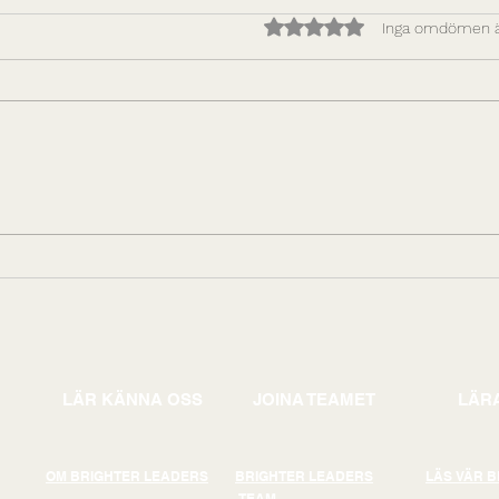
Betygsatt till 0 av 5 stjärno
Inga omdömen 
Hur du gör prestation
Att 
upprepningsbar: Bygg
och 
ledarskapskapacitet som
leda
skalar
gen
LÄR KÄNNA OSS
JOINA TEAMET
LÄRA
OM BRIGHTER LEADERS
BRIGHTER LEADERS
LÄS VÄR 
TEAM