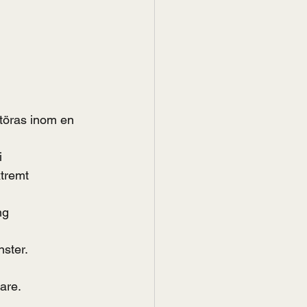
störas inom en 
i
tremt 
ng
nster.
are. 