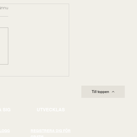
r.
ännu
leda genom komplexitet
förändring: Varför
rskapskapacitet avgör
omförandet
Till toppen
 SIG
UTVECKLAS
BLOGG
REGISTRERA DIG FÖR
GRATIS