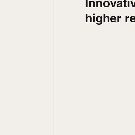
Innovati
higher r