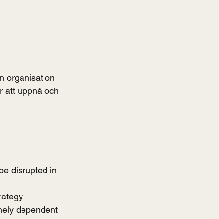
n organisation 
ör att uppnå och 
e disrupted in 
rategy
mely dependent 