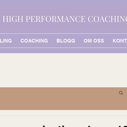
LING
COACHING
BLOGG
OM OSS
KONT