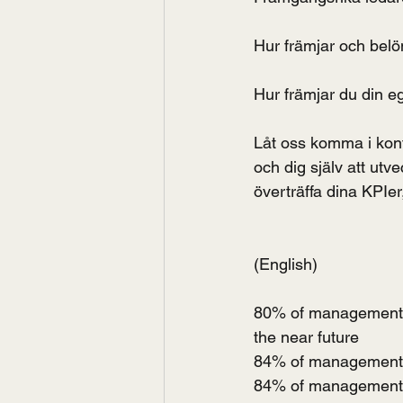
Hur främjar och belön
Hur främjar du din eg
Låt oss komma i kont
och dig själv att utv
överträffa dina KPIer
(English)
80% of management te
the near future
84% of management te
84% of management t