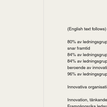
(English text follows)
80% av ledningsgrupp
snar framtid
84% av ledningsgruppe
84% av ledningsgrupp
beroende av innovat
96% av ledningsgrupp
Innovativa organisat
Innovation, tänkande 
Framgångsrika ledare