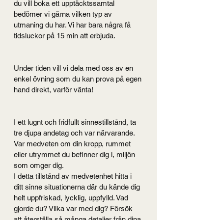
du vill boka ett upptäcktssamtal 
bedömer vi gärna vilken typ av 
utmaning du har. Vi har bara några få 
tidsluckor på 15 min att erbjuda.
Under tiden vill vi dela med oss av en 
enkel övning som du kan prova på egen 
hand direkt, varför vänta!
I ett lugnt och fridfullt sinnestillstånd, ta 
tre djupa andetag och var närvarande. 
Var medveten om din kropp, rummet 
eller utrymmet du befinner dig i, miljön 
som omger dig.
I detta tillstånd av medvetenhet hitta i 
ditt sinne situationerna där du kände dig 
helt uppfriskad, lycklig, uppfylld. Vad 
gjorde du? Vilka var med dig? Försök 
att återställa så många detaljer från dina 