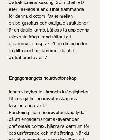
distraktionens säsong. Som chef, VD 
eller HR-ledare är du inte främmande 
för denna dikotomi. Valet mellan 
orubbligt fokus och otaliga distraktioner 
är en daglig kamp. Låt oss ta upp denna 
relevanta fråga, med rötter i ett 
urgammalt ordspråk, "Om du förbinder 
dig till ingenting, kommer du att bli 
distraherad av allt."
Engagemangets neurovetenskap
Innan vi dyker in i ämnets krångligheter, 
låt oss gå in i neurovetenskapens 
fascinerande värld.
Forskning inom neurovetenskap tyder 
på att engagemanget aktiverar den 
prefrontala cortex, hjärnans centrum för 
beslutsfattande och målsättning. När du 
gör ett åtagande skapar din hjärna ett 