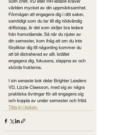
Som chef, VD eller HR-ledare kräver 
världen mycket av din uppmärksamhet. 
Förmågan att engagera dig i rätt saker, 
samtidigt som du tar till dig nödvändig 
driftstopp, är det som skiljer bra ledare 
från framstående. Så när du njuter av 
din semester, kom ihåg att om du inte 
förpliktar dig till någonting kommer du 
att bli distraherad av allt. Istället 
engagera dig, fokusera, slappna av och 
skörda frukterna.
I sin senaste bok delar Brighter Leaders 
VD, Lizzie Claesson, med sig av några 
praktiska övningar för att engagera sig 
och koppla av under semester och fritid. 
Titta in i boken.