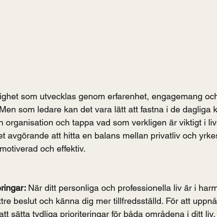
dighet som utvecklas genom erfarenhet, engagemang och
. Men som ledare kan det vara lätt att fastna i de dagliga 
n organisation och tappa vad som verkligen är viktigt i livet
et avgörande att hitta en balans mellan privatliv och yrkesl
 motiverad och effektiv.
eringar: 
När ditt personliga och professionella liv är i h
ttre beslut och känna dig mer tillfredsställd. För att upp
t sätta tydliga prioriteringar för båda områdena i ditt liv.