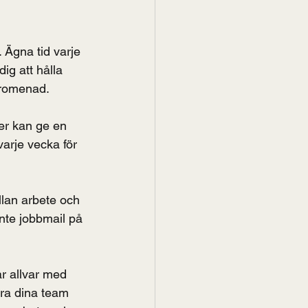
 Ägna tid varje 
dig att hålla 
 promenad.
er kan ge en 
varje vecka för 
ellan arbete och 
inte jobbmail på 
r allvar med 
tra dina team 