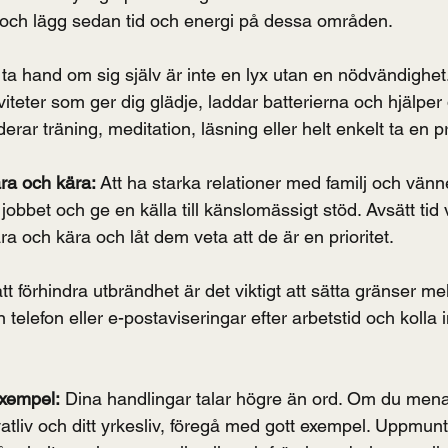
ig och lägg sedan tid och energi på dessa områden.
 ta hand om sig själv är inte en lyx utan en nödvändighet.
ktiviteter som ger dig glädje, laddar batterierna och hjälper 
erar träning, meditation, läsning eller helt enkelt ta en
ra och kära: 
Att ha starka relationer med familj och vänn
 jobbet och ge en källa till känslomässigt stöd. Avsätt tid 
ra och kära och låt dem veta att de är en prioritet.
att förhindra utbrändhet är det viktigt att sätta gränser m
n telefon eller e-postaviseringar efter arbetstid och kolla 
exempel:
 Dina handlingar talar högre än ord. Om du mena
ivatliv och ditt yrkesliv, föregå med gott exempel. Uppmun