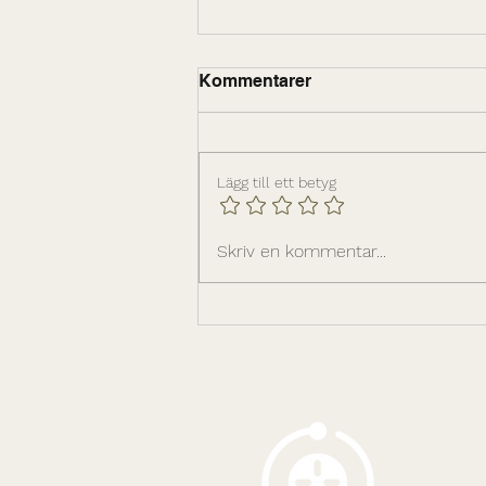
Kommentarer
Lägg till ett betyg
Ledarskapsinfrastrukturen
Skriv en kommentar...
bakom hållbar tillväxt