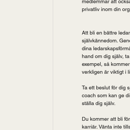
medlemmar att också 
privatliv inom din or
Att bli en bättre led
självkännedom. Genom
dina ledarskapsförmåg
hand om dig själv, t
exempel, så kommer d
verkligen är viktigt i l
Ta ett beslut för dig 
coach som kan ge di
ställa dig själv. 
Du kommer att bli för
karriär. Vänta inte till