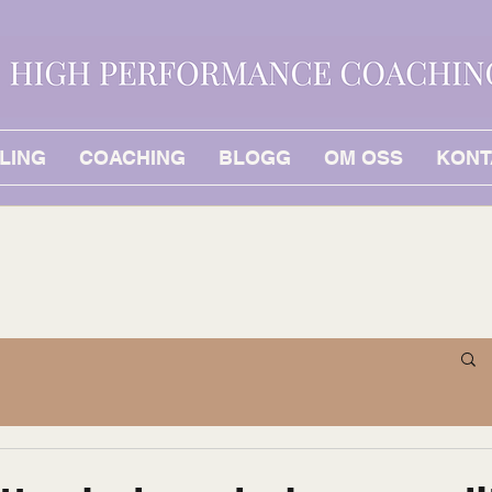
LING
COACHING
BLOGG
OM OSS
KONT