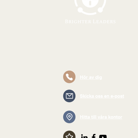
Hör av dig
Skicka oss en e-post
Hitta till våra kontor