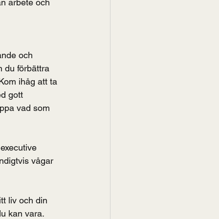
an arbete och 
rande och 
 du förbättra 
Kom ihåg att ta 
d gott 
tappa vad som 
executive 
digtvis vågar 
t liv och din 
du kan vara.