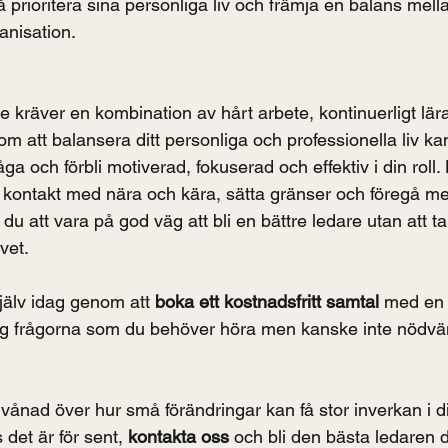
prioritera sina personliga liv och främja en balans mell
ganisation.
are kräver en kombination av hårt arbete, kontinuerligt lä
 att balansera ditt personliga och professionella liv kan
a och förbli motiverad, fokuserad och effektiv i din roll. 
a kontakt med nära och kära, sätta gränser och föregå me
u att vara på god väg att bli en bättre ledare utan att 
ivet.
själv idag genom att 
boka ett kostnadsfritt samtal
 med en 
g frågorna som du behöver höra men kanske inte nödvän
vånad över hur små förändringar kan få stor inverkan i dit
s det är för sent, 
kontakta oss
 och bli den bästa ledaren 