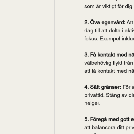
som är viktigt för d
2. Öva egenvård: 
Att
dag till att delta i a
fokus. Exempel inklud
3. Få kontakt med nä
välbehövlig flykt från
att få kontakt med nä
4. Sätt gränser:
 För 
privattid. Stäng av di
helger.
5. Föregå med gott 
att balansera ditt pr