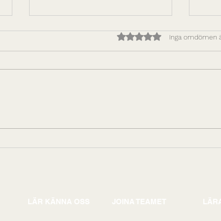
Betygsatt till 0 av 5 stjärno
Inga omdömen 
Hur du gör prestation
Att 
upprepningsbar: Bygg
och 
ledarskapskapacitet som
leda
skalar
gen
LÄR KÄNNA OSS
JOINA TEAMET
LÄRA