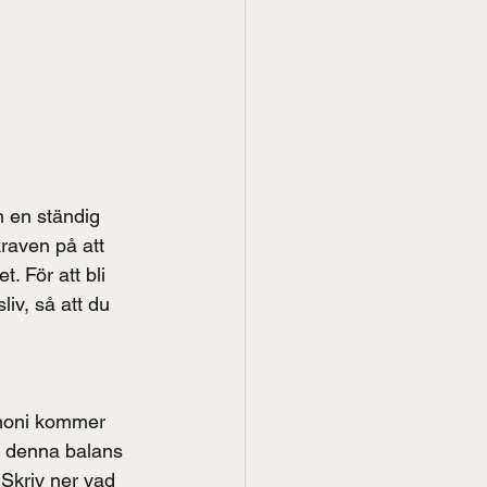
 en ständig 
kraven på att 
. För att bli 
iv, så att du 
armoni kommer 
nå denna balans 
 Skriv ner vad 