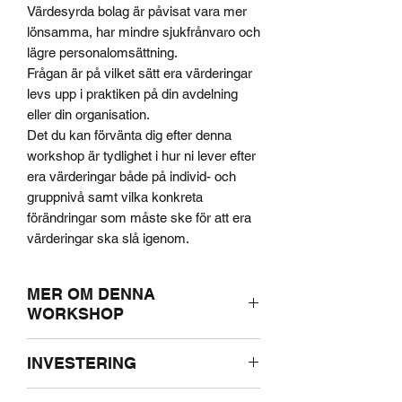
Värdesyrda bolag är påvisat vara mer
lönsamma, har mindre sjukfrånvaro och
lägre personalomsättning.
Frågan är på vilket sätt era värderingar
levs upp i praktiken på din avdelning
eller din organisation.
Det du kan förvänta dig efter denna
workshop är tydlighet i hur ni lever efter
era värderingar både på individ- och
gruppnivå samt vilka konkreta
förändringar som måste ske för att era
värderingar ska slå igenom.
MER OM DENNA
WORKSHOP
För er som har utalade värderingar
INVESTERING
kommer workshopen att genom
praktiska övningar, utforska vilket
15 000 SEK exkl. MOMS