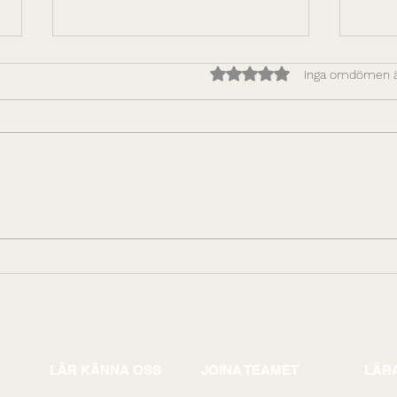
Betygsatt till 0 av 5 stjärno
Inga omdömen 
Hur du gör prestation
Att 
upprepningsbar: Bygg
och 
ledarskapskapacitet som
leda
skalar
gen
LÄR KÄNNA OSS
JOINA TEAMET
LÄRA