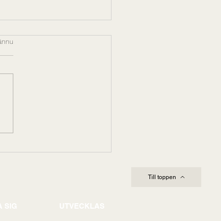
r.
ännu
leda genom komplexitet
förändring: Varför
rskapskapacitet avgör
omförandet
Till toppen
 SIG
UTVECKLAS