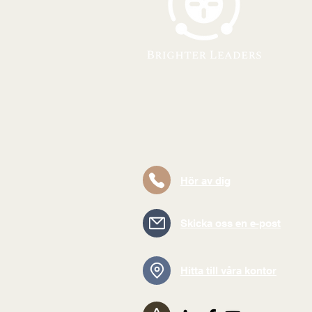
Hör av dig
Skicka oss en e-post
Hitta till våra kontor