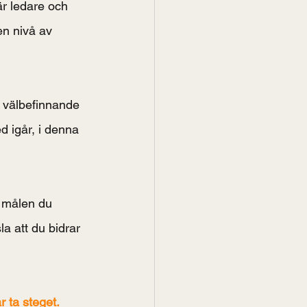
är ledare och 
n nivå av 
t välbefinnande 
d igår, i denna 
m målen du 
la att du bidrar 
 ta steget. 