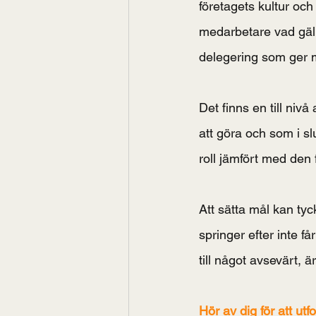
företagets kultur och
medarbetare vad gäll
delegering som ger m
Det finns en till niv
att göra och som i sl
roll jämfört med den
Att sätta mål kan tyc
springer efter inte få
till något avsevärt, 
Hör av dig för att u