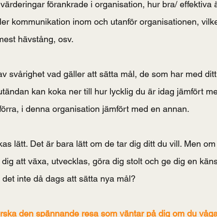
 värderingar förankrade i organisation, hur bra/ effektiva 
er kommunikation inom och utanför organisationen, vilke
est hävstång, osv. 
å av svårighet vad gäller att sätta mål, de som har med dit
utändan kan koka ner till hur lycklig du är idag jämfört me
 förra, i denna organisation jämfört med en annan.
kas lätt. Det är bara lätt om de tar dig ditt du vill. Men o
r dig att växa, utvecklas, göra dig stolt och ge dig en käns
är det inte då dags att sätta nya mål?
tforska den spännande resa som väntar på dig om du vågar