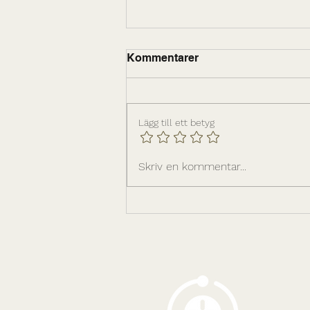
Kommentarer
Lägg till ett betyg
Ledarskapsinfrastrukturen
Skriv en kommentar...
bakom hållbar tillväxt