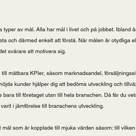
 typer av mål. Alla har mål i livet och på jobbet. Ibland 
reta och därmed enkelt att förstå. När målen är otydliga ell
et svårare att motivera sig.
till mätbara KPIer, såsom marknadsandel, försäljningssiff
öjda kunder hjälper dig att bedöma utveckling och tillväx
 bara till företaget utan till hela branschen. Då får du vet
varit i jämförelse till branschens utveckling.
mål som är kopplade till mjuka värden såsom: till vilken 