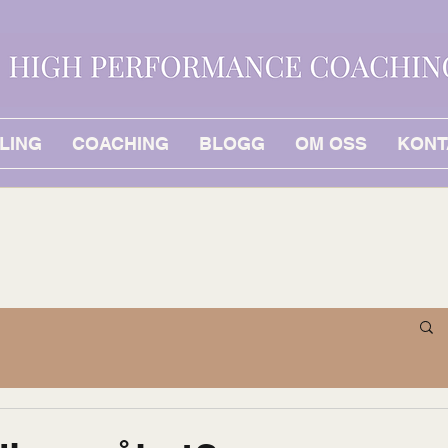
LING
COACHING
BLOGG
OM OSS
KONT