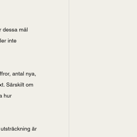
är dessa mål 
er inte 
ror, antal nya, 
t. Särskilt om 
a hur 
utsträckning är 