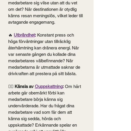
medarbetare sig vilse utan att du vet 
om det? När destinationen är otydlig 
känns resan meningslös, vilket leder till 
avtagande engagemang.
🔥 
Utbrändhet
:
 Konstant press och 
höga förväntningar utan tillräcklig 
återhämtning kan dränera energi. När 
var senaste gången du kollade dina 
medarbetares välbefinnande? När 
medarbetarna är utmattade saknar de 
drivkraften att prestera på sitt bästa.
🙅‍♂️
 Känsla av 
Ouppskattning
:
 Om hårt 
arbete går obemärkt förbi kan 
medarbetare börja känna sig 
undervärderade. Har du frågat dina 
medarbetare vad som får dem att 
känna sig sedda, hörda och 
uppskattade? Erkännande spelar en 