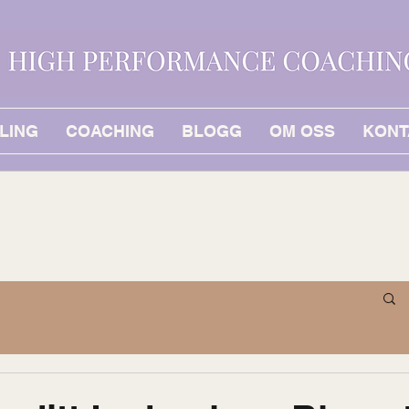
LING
COACHING
BLOGG
OM OSS
KONT