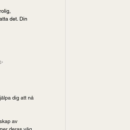
olig, 
tta det. Din 
✨
lpa dig att nå 
nskap av 
mer deras väg.