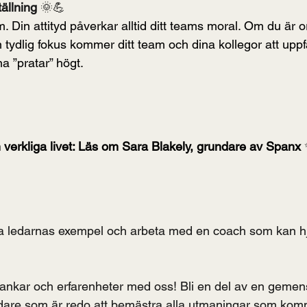
ällning 
🌞💪
m. Din attityd påverkar alltid ditt teams moral. Om du är or
n tydlig fokus kommer ditt team och dina kollegor att uppfa
 ”pratar” högt.
n verkliga livet: Läs om Sara Blakely, grundare av Spanx
a ledarnas exempel och arbeta med en coach som kan hjä
 tankar och erfarenheter med oss! Bli en del av en geme
edare som är redo att bemästra alla utmaningar som kom