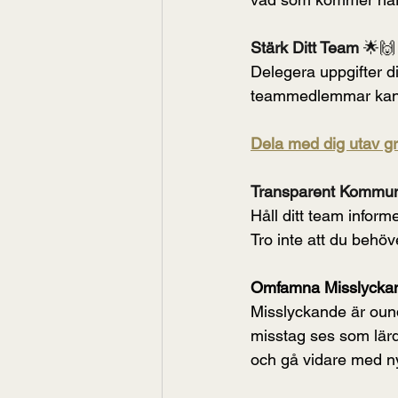
Stärk Ditt Team 
🌟🙌
Delegera uppgifter di
teammedlemmar kansk
Dela med dig utav gr
Transparent Kommun
Håll ditt team infor
Tro inte att du behö
Omfamna Misslyckand
Misslyckande är oundv
misstag ses som lärd
och gå vidare med n