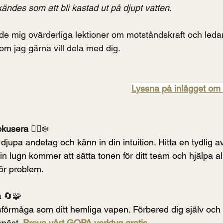
ändes som att bli kastad ut på djupt vatten.
de mig ovärderliga lektioner om motståndskraft och leda
m jag gärna vill dela med dig.
L
yssna på inlägget om
okusera 
🧘‍♂️❄️
 djupa andetag och känn in din intuition. Hitta en tydlig a
n lugn kommer att sätta tonen för ditt team och hjälpa all
för problem.
 
🔄🧩
örmåga som ditt hemliga vapen. Förbered dig själv och d
näst.
Prova vårt GOPA verktyg gratis.