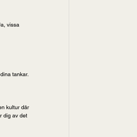
a, vissa 
ina tankar. 
n kultur där 
 dig av det 