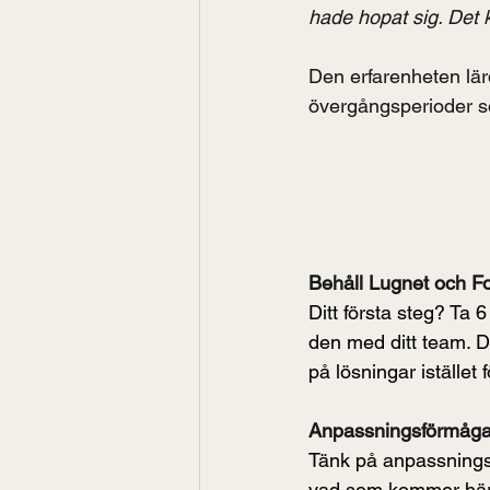
hade hopat sig. Det k
Den erfarenheten lär
övergångsperioder so
Behåll Lugnet och F
Ditt första steg? Ta 6
den med ditt team. Di
på lösningar istället 
Anpassningsförmåga
Tänk på anpassningsf
vad som kommer här