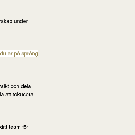
rskap under 
 du är på språng
vsikt och dela 
a att fokusera 
itt team för 