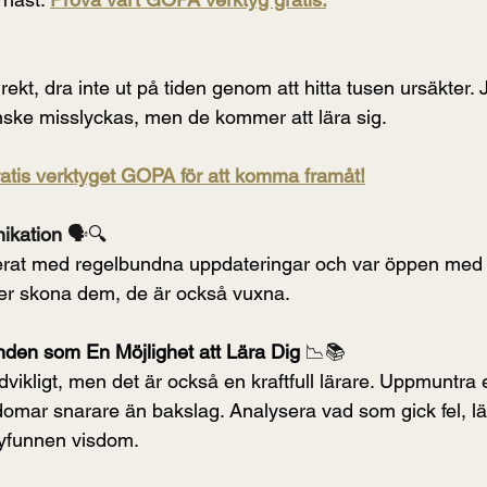
rekt, dra inte ut på tiden genom att hitta tusen ursäkter. J
e misslyckas, men de kommer att lära sig.
atis verktyget GOPA för att komma framåt!
ikation 
🗣️🔍 
merat med regelbundna uppdateringar och var öppen med d
ver skona dem, de är också vuxna.
en som En Möjlighet att Lära Dig 
📉📚
ikligt, men det är också en kraftfull lärare. Uppmuntra e
omar snarare än bakslag. Analysera vad som gick fel, lär
yfunnen visdom.