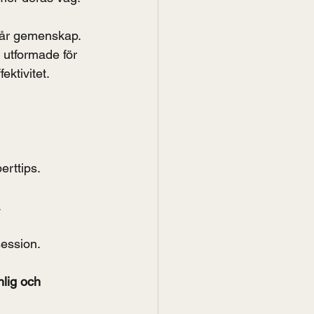
vår gemenskap. 
 utformade för 
ektivitet.
erttips.
.
session.
lig och 