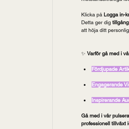
Klicka på 
Logga in-
Detta ger dig 
tillgång
att höja ditt personli
✨ 
Varför gå med i v
Fördjupade Artik
Engagerande Vi
Inspirerande Au
Gå med i vår pulsera
professionell tillväxt