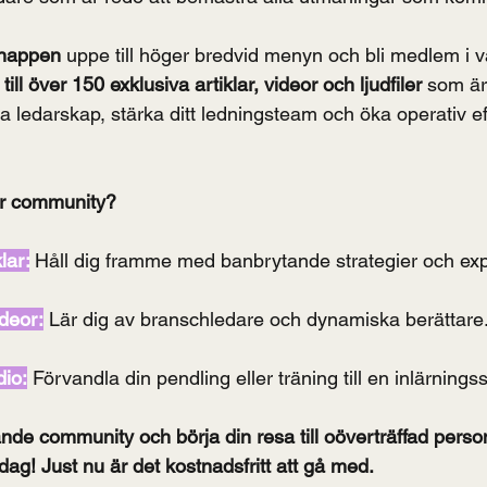
knappen
 uppe till höger bredvid menyn och bli medlem i 
 till över 150 exklusiva artiklar, videor och ljudfiler
 som är
ga ledarskap, stärka ditt ledningsteam och öka operativ eff
år community?
lar:
Håll dig framme med banbrytande strategier och exp
deor:
 Lär dig av branschledare och dynamiska berättare
dio:
 Förvandla din pendling eller träning till en inlärnings
nde community och börja din resa till oöverträffad person
 idag! Just nu är det kostnadsfritt att gå med.